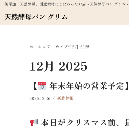
無添加、天然酵母、国産素材にこだわったお店 ~天然酵母パン グリム~
コ
ン
テ
ン
ホーム
»
アーカイブ: 12月 2025
ツ
へ
12月 2025
ス
キ
ッ
【
年末年始の営業予定
プ
2025.12.26
新着情報
本日がクリスマス前、