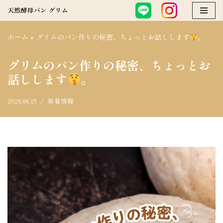
コ
ホーム
»
グリムのパン作りの秘密、ちょっとお話しします
。
ン
テ
グリムのパン作りの秘密、ちょっとお
ン
話しします
。
ツ
へ
2026.06.15
新着情報
ス
キ
ッ
プ