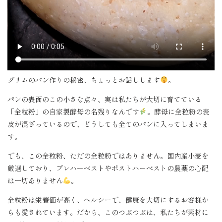
グリムのパン作りの秘密、ちょっとお話しします
。
パンの表面のこの小さな点々、実は私たちが大切に育てている
「全粒粉」の自家製酵母の名残りなんです
。酵母に全粒粉の表
皮が混ざっているので、どうしても全てのパンに入ってしまいま
す。
でも、この全粒粉、ただの全粒粉ではありません。国内産小麦を
厳選しており、プレハーベストやポストハーベストの農薬の心配
は一切ありません
。
全粒粉は栄養価が高く、ヘルシーで、健康を大切にするお客様か
らも愛されています。だから、このつぶつぶは、私たちが素材に